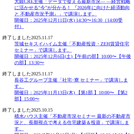
大鏡CRE主催「データで捉える最新市況― ―経営戦略
に活かせる“今”が分かる！ 『2026年に向けた経済動向
と 不動産市況予測』」で講演します。
開催日：2025年12月11日(水) 14:30〜16:30（14:00受
付）
終了しました
2025.11.17
茨城セキスイハイム主催「不動産投資・ZEH賃貸住宅
セミナー」で講演します。
開催日：2025年12月6日(土)【午前の部】10:00〜【午後
の部】13:30〜
終了しました
2025.11.17
長谷工グループ主催「社宅･寮 セミナー」で講演しま
す。
開催日：2025年11月13日(木) 【第1部 】10:00〜 【第2
部】15:00〜
終了しました
2025.10.15
積水ハウス主催「不動産市況セミナー 最新の不動産市
況と、長期視点で考える住宅建築＆投資」で講演しま
す。