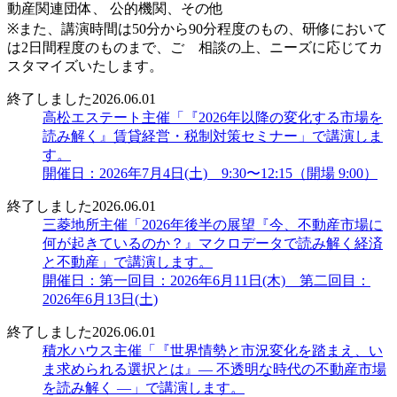
動産関連団体、 公的機関、その他
※また、講演時間は50分から90分程度のもの、研修において
は2日間程度のものまで、ご゙相談の上、ニーズに応じてカ
スタマイズいたします。
終了しました
2026.06.01
高松エステート主催「『2026年以降の変化する市場を
読み解く』賃貸経営・税制対策セミナー」で講演しま
す。
開催日：2026年7月4日(土) 9:30〜12:15（開場 9:00）
終了しました
2026.06.01
三菱地所主催「2026年後半の展望『今、不動産市場に
何が起きているのか？』マクロデータで読み解く経済
と不動産」で講演します。
開催日：第一回目：2026年6月11日(木) 第二回目：
2026年6月13日(土)
終了しました
2026.06.01
積水ハウス主催「『世界情勢と市況変化を踏まえ、い
ま求められる選択とは』― 不透明な時代の不動産市場
を読み解く ―」で講演します。