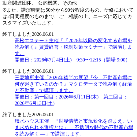
動産関連団体、 公的機関、その他
※また、講演時間は50分から90分程度のもの、研修において
は2日間程度のものまで、ご゙相談の上、ニーズに応じてカ
スタマイズいたします。
終了しました
2026.06.01
高松エステート主催「『2026年以降の変化する市場を
読み解く』賃貸経営・税制対策セミナー」で講演しま
す。
開催日：2026年7月4日(土) 9:30〜12:15（開場 9:00）
終了しました
2026.06.01
三菱地所主催「2026年後半の展望『今、不動産市場に
何が起きているのか？』マクロデータで読み解く経済
と不動産」で講演します。
開催日：第一回目：2026年6月11日(木) 第二回目：
2026年6月13日(土)
終了しました
2026.06.01
積水ハウス主催「『世界情勢と市況変化を踏まえ、い
ま求められる選択とは』― 不透明な時代の不動産市場
を読み解く ―」で講演します。