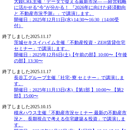
大鏡CRE主催「データで捉える最新市況― ―経営戦略
に活かせる“今”が分かる！ 『2026年に向けた経済動向
と 不動産市況予測』」で講演します。
開催日：2025年12月11日(水) 14:30〜16:30（14:00受
付）
終了しました
2025.11.17
茨城セキスイハイム主催「不動産投資・ZEH賃貸住宅
セミナー」で講演します。
開催日：2025年12月6日(土)【午前の部】10:00〜【午後
の部】13:30〜
終了しました
2025.11.17
長谷工グループ主催「社宅･寮 セミナー」で講演しま
す。
開催日：2025年11月13日(木) 【第1部 】10:00〜 【第2
部】15:00〜
終了しました
2025.10.15
積水ハウス主催「不動産市況セミナー 最新の不動産市
況と、長期視点で考える住宅建築＆投資」で講演しま
す。