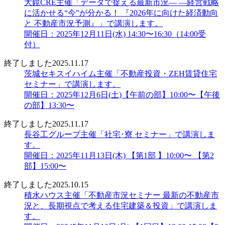
大鏡CRE主催「データで捉える最新市況― ―経営戦略
に活かせる“今”が分かる！ 『2026年に向けた経済動向
と 不動産市況予測』」で講演します。
開催日：2025年12月11日(水) 14:30〜16:30（14:00受
付）
終了しました
2025.11.17
茨城セキスイハイム主催「不動産投資・ZEH賃貸住宅
セミナー」で講演します。
開催日：2025年12月6日(土)【午前の部】10:00〜【午後
の部】13:30〜
終了しました
2025.11.17
長谷工グループ主催「社宅･寮 セミナー」で講演しま
す。
開催日：2025年11月13日(木) 【第1部 】10:00〜 【第2
部】15:00〜
終了しました
2025.10.15
積水ハウス主催「不動産市況セミナー 最新の不動産市
況と、長期視点で考える住宅建築＆投資」で講演しま
す。