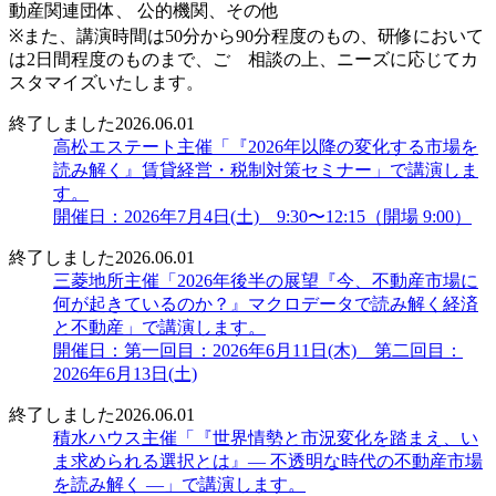
動産関連団体、 公的機関、その他
※また、講演時間は50分から90分程度のもの、研修において
は2日間程度のものまで、ご゙相談の上、ニーズに応じてカ
スタマイズいたします。
終了しました
2026.06.01
高松エステート主催「『2026年以降の変化する市場を
読み解く』賃貸経営・税制対策セミナー」で講演しま
す。
開催日：2026年7月4日(土) 9:30〜12:15（開場 9:00）
終了しました
2026.06.01
三菱地所主催「2026年後半の展望『今、不動産市場に
何が起きているのか？』マクロデータで読み解く経済
と不動産」で講演します。
開催日：第一回目：2026年6月11日(木) 第二回目：
2026年6月13日(土)
終了しました
2026.06.01
積水ハウス主催「『世界情勢と市況変化を踏まえ、い
ま求められる選択とは』― 不透明な時代の不動産市場
を読み解く ―」で講演します。