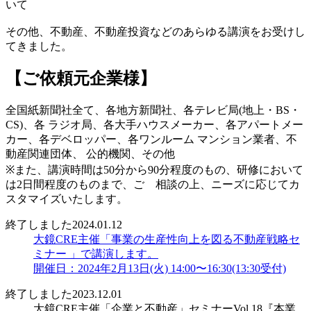
いて
その他、不動産、不動産投資などのあらゆる講演をお受けし
てきました。
【ご依頼元企業様】
全国紙新聞社全て、各地方新聞社、各テレビ局(地上・BS・
CS)、各 ラジオ局、各大手ハウスメーカー、各アパートメー
カー、各デベロッパー、各ワンルーム マンション業者、不
動産関連団体、 公的機関、その他
※また、講演時間は50分から90分程度のもの、研修において
は2日間程度のものまで、ご゙相談の上、ニーズに応じてカ
スタマイズいたします。
終了しました
2024.01.12
大鏡CRE主催「事業の生産性向上を図る不動産戦略セ
ミナー 」で講演します。
開催日：2024年2月13日(火) 14:00〜16:30(13:30受付)
終了しました
2023.12.01
大鏡CRE主催「企業と不動産」セミナーVol.18『本業