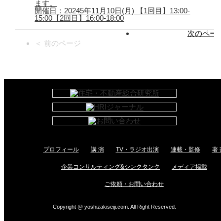
ます。
開催日：20245年11月10日(月) 【1回目】13:00-
15:00【2回目】16:00-18:00
次のページ
＜ 前のページ
プロフィール
講 演
TV・ラジオ出演
連載・監修
著 
企業コンサルティング&シンクタンク
メディア掲載
ご依頼・お問い合わせ
Copyright @ yoshizakiseiji.com. All Right Reserved.