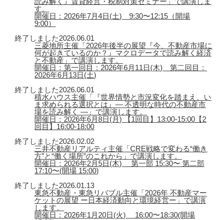
読み解く』賃貸経営・税制対策セミナー」で講演しま
す。
開催日：2026年7月4日(土) 9:30〜12:15（開場
9:00）
終了しました
2026.06.01
三菱地所主催「2026年後半の展望『今、不動産市場に
何が起きているのか？』マクロデータで読み解く経済
と不動産」で講演します。
開催日：第一回目：2026年6月11日(木) 第二回目：
2026年6月13日(土)
終了しました
2026.06.01
積水ハウス主催「『世界情勢と市況変化を踏まえ、い
ま求められる選択とは』― 不透明な時代の不動産市
場を読み解く ―」で講演します。
開催日：2026年6月8日(月) 【1回目】13:00-15:00【2
回目】16:00-18:00
終了しました
2026.02.02
三井不動産リアルティ主催「CRE戦略で変わる“働き
方”と“働く場所”のこれから」で講演します。
開催日：2026年2月5日(木) 第一部 15:30〜 第二部
17:10〜(開場 15:00)
終了しました
2026.01.13
東急不動産・東急リバブル主催「2026年 不動産マー
ケットの展望 ー日本経済動向と環境経営ー」で講演
します。
開催日：2026年1月20日(火) 16:00〜18:30(開場