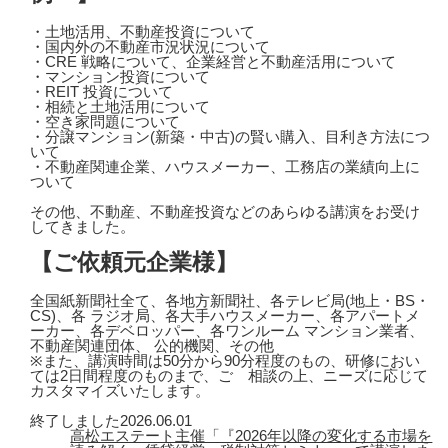
・土地活用、不動産投資について
・国内外の不動産市況状況について
・CRE 戦略について、企業経営と不動産活用について
・マンション投資について
・REIT 投資について
・相続と土地活用について
・空き家問題について
・分譲マンション(新築・中古)の賢い購入、目利き方法につ
いて
・不動産関連企業、ハウスメーカー、工務店の業績向上に
ついて
その他、不動産、不動産投資などのあらゆる講演をお受け
してきました。
【ご依頼元企業様】
全国紙新聞社全て、各地方新聞社、各テレビ局(地上・BS・
CS)、各 ラジオ局、各大手ハウスメーカー、各アパートメ
ーカー、各デベロッパー、各ワンルーム マンション業者、
不動産関連団体、 公的機関、その他
※また、講演時間は50分から90分程度のもの、研修におい
ては2日間程度のものまで、ご゙相談の上、ニーズに応じて
カスタマイズいたします。
終了しました
2026.06.01
高松エステート主催「『2026年以降の変化する市場を