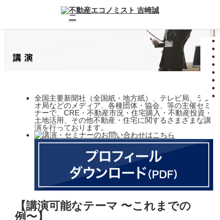
全国主要新聞社（全国紙・地方紙）、テレビ局、ラジ
オ局などのメディア、各種団体・協会、等の主催セミ
ナーで、CRE・不動産市況・住宅購入・不動産投資・
土地活用、その他不動産・住宅に関するさまざまな講
演を行っております。
【講演可能なテーマ 〜これまでの
例〜】