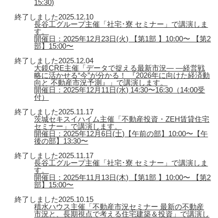
15:30)
終了しました
2025.12.10
長谷工グループ主催「社宅･寮 セミナー」で講演しま
す。
開催日：2025年12月23日(火) 【第1部 】10:00〜 【第2
部】15:00〜
終了しました
2025.12.04
大鏡CRE主催「データで捉える最新市況― ―経営戦
略に活かせる“今”が分かる！ 『2026年に向けた経済動
向と 不動産市況予測』」で講演します。
開催日：2025年12月11日(水) 14:30〜16:30（14:00受
付）
終了しました
2025.11.17
茨城セキスイハイム主催「不動産投資・ZEH賃貸住宅
セミナー」で講演します。
開催日：2025年12月6日(土)【午前の部】10:00〜【午
後の部】13:30〜
終了しました
2025.11.17
長谷工グループ主催「社宅･寮 セミナー」で講演しま
す。
開催日：2025年11月13日(木) 【第1部 】10:00〜 【第2
部】15:00〜
終了しました
2025.10.15
積水ハウス主催「不動産市況セミナー 最新の不動産
市況と、長期視点で考える住宅建築＆投資」で講演し