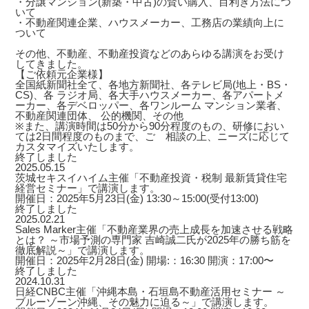
・分譲マンション(新築・中古)の賢い購入、目利き方法につ
いて
・不動産関連企業、ハウスメーカー、工務店の業績向上に
ついて
その他、不動産、不動産投資などのあらゆる講演をお受け
してきました。
【ご依頼元企業様】
全国紙新聞社全て、各地方新聞社、各テレビ局(地上・BS・
CS)、各 ラジオ局、各大手ハウスメーカー、各アパートメ
ーカー、各デベロッパー、各ワンルーム マンション業者、
不動産関連団体、 公的機関、その他
※また、講演時間は50分から90分程度のもの、研修におい
ては2日間程度のものまで、ご゙相談の上、ニーズに応じて
カスタマイズいたします。
終了しました
2025.05.15
茨城セキスイハイム主催「不動産投資・税制 最新賃貸住宅
経営セミナー」で講演します。
開催日：2025年5月23日(金) 13:30～15:00(受付13:00)
終了しました
2025.02.21
Sales Marker主催「不動産業界の売上成長を加速させる戦略
とは？ ～市場予測の専門家 吉崎誠二氏が2025年の勝ち筋を
徹底解説～」で講演します。
開催日：2025年2月28日(金) 開場:：16:30 開演：17:00〜
終了しました
2024.10.31
日経CNBC主催「沖縄本島・石垣島不動産活用セミナー ～
ブルーゾーン沖縄、その魅力に迫る～」で講演します。