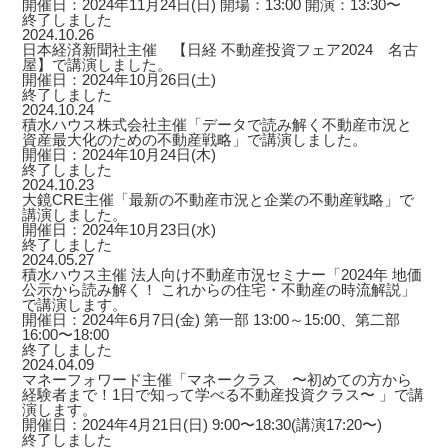
開催日：2024年11月24日(日) 開場：13:00 開演：13:30〜
終了しました
2024.10.26
日本経済新聞社主催 【日経 不動産投資フェア2024 名古
屋】で講演しました。
開催日：2024年10月26日(土)
終了しました
2024.10.24
積水ハウス株式会社主催「データで読み解く不動産市況と
資産最大化のための不動産戦略」で講演しました。
開催日：2024年10月24日(木)
終了しました
2024.10.23
大鏡CRE主催「最新の不動産市況と企業の不動産戦略」で
講演しました。
開催日：2024年10月23日(水)
終了しました
2024.05.27
積水ハウス主催 法人向け不動産市況セミナー「2024年 地価
公示から読み解く！ これからの住宅・不動産の時流解説」
で講演します。
開催日：2024年6月7日(金) 第一部 13:00～15:00、第二部
16:00〜18:00
終了しました
2024.04.09
マネーフォワード主催「マネークラス 〜初めての方から
経験者まで！1日で知って学べる不動産投資クラス〜 」で講
演します。
開催日：2024年4月21日(日) 9:00〜18:30(講演17:20〜)
終了しました