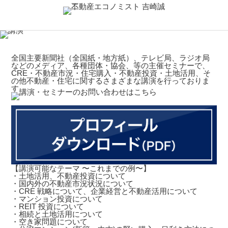
全国主要新聞社（全国紙・地方紙）、テレビ局、ラジオ局
などのメディア、各種団体・協会、等の主催セミナーで、
CRE・不動産市況・住宅購入・不動産投資・土地活用、そ
の他不動産・住宅に関するさまざまな講演を行っておりま
す。
【講演可能なテーマ 〜これまでの例〜】
・土地活用、不動産投資について
・国内外の不動産市況状況について
・CRE 戦略について、企業経営と不動産活用について
・マンション投資について
・REIT 投資について
・相続と土地活用について
・空き家問題について