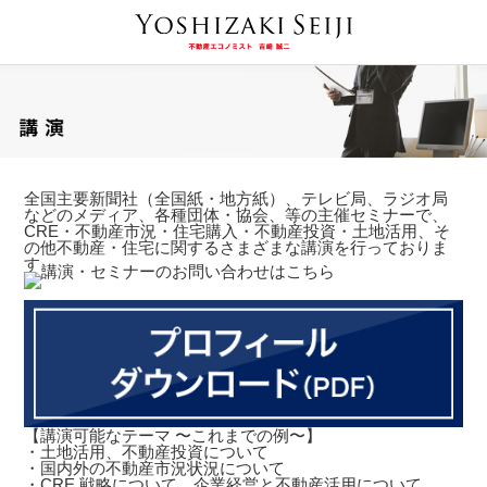
全国主要新聞社（全国紙・地方紙）、テレビ局、ラジオ局
などのメディア、各種団体・協会、等の主催セミナーで、
CRE・不動産市況・住宅購入・不動産投資・土地活用、そ
の他不動産・住宅に関するさまざまな講演を行っておりま
す。
【講演可能なテーマ 〜これまでの例〜】
・土地活用、不動産投資について
・国内外の不動産市況状況について
・CRE 戦略について、企業経営と不動産活用について