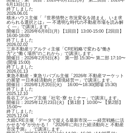
6月13日(土)
終了しました
2026.06.01
積水ハウス主催「『世界情勢と市況変化を踏まえ、いま求
められる選択とは』― 不透明な時代の不動産市場を読み解
く ―」で講演します。
開催日：2026年6月8日(月) 【1回目】13:00-15:00【2回目】
16:00-18:00
終了しました
2026.02.02
三井不動産リアルティ主催「CRE戦略で変わる“働き
方”と“働く場所”のこれから」で講演します。
開催日：2026年2月5日(木) 第一部 15:30〜 第二部 17:10〜
(開場 15:00)
終了しました
2026.01.13
東急不動産・東急リバブル主催「2026年 不動産マーケット
の展望 ー日本経済動向と環境経営ー」で講演します。
開催日：2026年1月20日(火) 16:00〜18:30(開場 15:30)
終了しました
2025.12.10
長谷工グループ主催「社宅･寮 セミナー」で講演します。
開催日：2025年12月23日(火) 【第1部 】10:00〜 【第2部】
15:00〜
終了しました
2025.12.04
大鏡CRE主催「データで捉える最新市況― ―経営戦略に活
かせる“今”が分かる！ 『2026年に向けた経済動向と 不動産
市況予測』」で講演します。