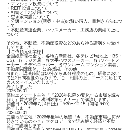
・マンション投資について
・REIT 投資について
・相続と土地活用について
・空き家問題について
・分譲マンション(新築・中古)の賢い購入、目利き方法につ
いて
・不動産関連企業、ハウスメーカー、工務店の業績向上に
ついて
その他、不動産、不動産投資などのあらゆる講演をお受け
してきました。
【ご依頼元企業様】
全国紙新聞社全て、各地方新聞社、各テレビ局(地上・BS・
CS)、各 ラジオ局、各大手ハウスメーカー、各アパートメ
ーカー、各デベロッパー、各ワンルーム マンション業者、
不動産関連団体、 公的機関、その他
※また、講演時間は50分から90分程度のもの、研修におい
ては2日間程度のものまで、ご゙相談の上、ニーズに応じて
カスタマイズいたします。
終了しました
2026.06.01
高松エステート主催「『2026年以降の変化する市場を読み
解く』賃貸経営・税制対策セミナー」で講演します。
開催日：2026年7月4日(土) 9:30〜12:15（開場 9:00）
終了しました
2026.06.01
三菱地所主催「2026年後半の展望『今、不動産市場に何が
起きているのか？』マクロデータで読み解く経済と不動
産」で講演します。
開催日：第一回目：2026年6月11日(木) 第二回目：2026年