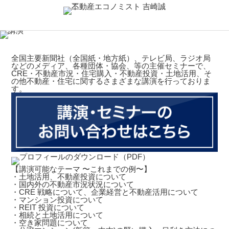
全国主要新聞社（全国紙・地方紙）、テレビ局、ラジオ局
などのメディア、各種団体・協会、等の主催セミナーで、
CRE・不動産市況・住宅購入・不動産投資・土地活用、そ
の他不動産・住宅に関するさまざまな講演を行っておりま
す。
【講演可能なテーマ 〜これまでの例〜】
・土地活用、不動産投資について
・国内外の不動産市況状況について
・CRE 戦略について、企業経営と不動産活用について
・マンション投資について
・REIT 投資について
・相続と土地活用について
・空き家問題について