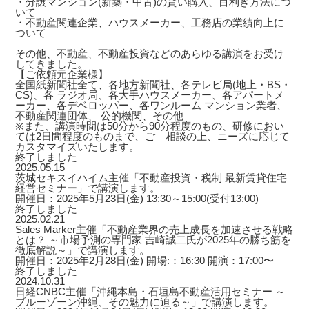
・分譲マンション(新築・中古)の賢い購入、目利き方法につ
いて
・不動産関連企業、ハウスメーカー、工務店の業績向上に
ついて
その他、不動産、不動産投資などのあらゆる講演をお受け
してきました。
【ご依頼元企業様】
全国紙新聞社全て、各地方新聞社、各テレビ局(地上・BS・
CS)、各 ラジオ局、各大手ハウスメーカー、各アパートメ
ーカー、各デベロッパー、各ワンルーム マンション業者、
不動産関連団体、 公的機関、その他
※また、講演時間は50分から90分程度のもの、研修におい
ては2日間程度のものまで、ご゙相談の上、ニーズに応じて
カスタマイズいたします。
終了しました
2025.05.15
茨城セキスイハイム主催「不動産投資・税制 最新賃貸住宅
経営セミナー」で講演します。
開催日：2025年5月23日(金) 13:30～15:00(受付13:00)
終了しました
2025.02.21
Sales Marker主催「不動産業界の売上成長を加速させる戦略
とは？ ～市場予測の専門家 吉崎誠二氏が2025年の勝ち筋を
徹底解説～」で講演します。
開催日：2025年2月28日(金) 開場:：16:30 開演：17:00〜
終了しました
2024.10.31
日経CNBC主催「沖縄本島・石垣島不動産活用セミナー ～
ブルーゾーン沖縄、その魅力に迫る～」で講演します。