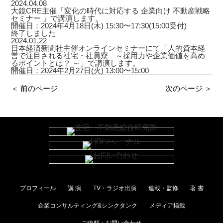
2024.04.08
大鏡CRE主催「変化の時代に対応する 企業向け 不動産戦略
セミナー 」で講演します。
開催日：2024年4月18日(木) 15:30〜17:30(15:00受付)
終了しました
2024.01.22
日本経済新聞社主催オンラインセミナーにて「人的資本経
営で注目される社宅・社員寮 ～採用力や企業価値を高め
るポイントとは？ ～」で講演します。
開催日：2024年2月27日(火) 13:00〜15:00
＜ 前のページ
次のページ ＞
プロフィール
講 演
TV・ラジオ出演
連載・監修
著 書
企業コンサルティング&シンクタンク
メディア掲載