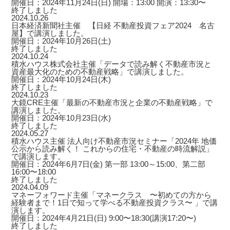
開催日：2024年11月24日(日) 開場：13:00 開演：13:30〜
終了しました
2024.10.26
日本経済新聞社主催 【日経 不動産投資フェア2024 名古
屋】で講演しました。
開催日：2024年10月26日(土)
終了しました
2024.10.24
積水ハウス株式会社主催「データで読み解く不動産市況と
資産最大化のための不動産戦略」で講演しました。
開催日：2024年10月24日(木)
終了しました
2024.10.23
大鏡CRE主催「最新の不動産市況と企業の不動産戦略」で
講演しました。
開催日：2024年10月23日(水)
終了しました
2024.05.27
積水ハウス主催 法人向け不動産市況セミナー「2024年 地価
公示から読み解く！ これからの住宅・不動産の時流解説」
で講演します。
開催日：2024年6月7日(金) 第一部 13:00～15:00、第二部
16:00〜18:00
終了しました
2024.04.09
マネーフォワード主催「マネークラス 〜初めての方から
経験者まで！1日で知って学べる不動産投資クラス〜 」で講
演します。
開催日：2024年4月21日(日) 9:00〜18:30(講演17:20〜)
終了しました