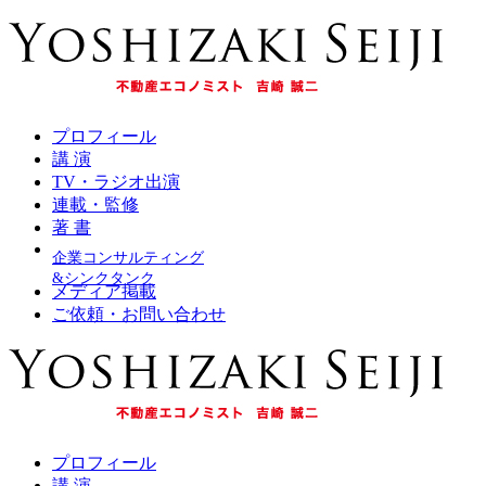
プロフィール
講 演
TV・ラジオ出演
連載・監修
著 書
企業コンサルティング
&シンクタンク
メディア掲載
ご依頼・お問い合わせ
プロフィール
講 演