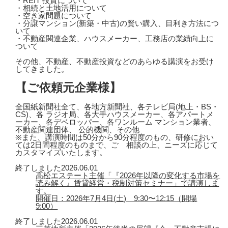
・REIT 投資について
・相続と土地活用について
・空き家問題について
・分譲マンション(新築・中古)の賢い購入、目利き方法につ
いて
・不動産関連企業、ハウスメーカー、工務店の業績向上に
ついて
その他、不動産、不動産投資などのあらゆる講演をお受け
してきました。
【ご依頼元企業様】
全国紙新聞社全て、各地方新聞社、各テレビ局(地上・BS・
CS)、各 ラジオ局、各大手ハウスメーカー、各アパートメ
ーカー、各デベロッパー、各ワンルーム マンション業者、
不動産関連団体、 公的機関、その他
※また、講演時間は50分から90分程度のもの、研修におい
ては2日間程度のものまで、ご゙相談の上、ニーズに応じて
カスタマイズいたします。
終了しました
2026.06.01
高松エステート主催「『2026年以降の変化する市場を
読み解く』賃貸経営・税制対策セミナー」で講演しま
す。
開催日：2026年7月4日(土) 9:30〜12:15（開場
9:00）
終了しました
2026.06.01