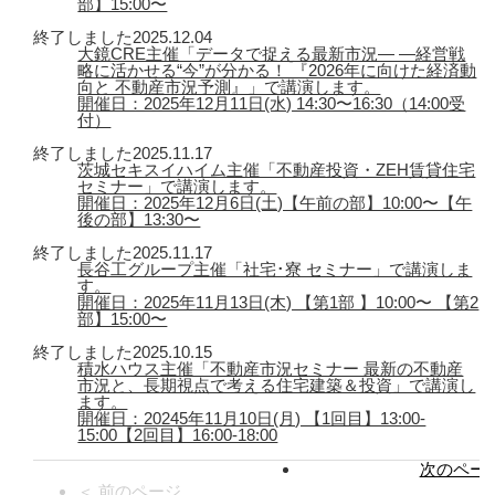
部】15:00〜
終了しました
2025.12.04
大鏡CRE主催「データで捉える最新市況― ―経営戦
略に活かせる“今”が分かる！ 『2026年に向けた経済動
向と 不動産市況予測』」で講演します。
開催日：2025年12月11日(水) 14:30〜16:30（14:00受
付）
終了しました
2025.11.17
茨城セキスイハイム主催「不動産投資・ZEH賃貸住宅
セミナー」で講演します。
開催日：2025年12月6日(土)【午前の部】10:00〜【午
後の部】13:30〜
終了しました
2025.11.17
長谷工グループ主催「社宅･寮 セミナー」で講演しま
す。
開催日：2025年11月13日(木) 【第1部 】10:00〜 【第2
部】15:00〜
終了しました
2025.10.15
積水ハウス主催「不動産市況セミナー 最新の不動産
市況と、長期視点で考える住宅建築＆投資」で講演し
ます。
開催日：20245年11月10日(月) 【1回目】13:00-
15:00【2回目】16:00-18:00
次のページ
＜ 前のページ