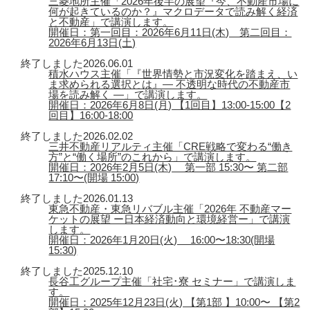
三菱地所主催「2026年後半の展望『今、不動産市場に
何が起きているのか？』マクロデータで読み解く経済
と不動産」で講演します。
開催日：第一回目：2026年6月11日(木) 第二回目：
2026年6月13日(土)
終了しました
2026.06.01
積水ハウス主催「『世界情勢と市況変化を踏まえ、い
ま求められる選択とは』― 不透明な時代の不動産市
場を読み解く ―」で講演します。
開催日：2026年6月8日(月) 【1回目】13:00-15:00【2
回目】16:00-18:00
終了しました
2026.02.02
三井不動産リアルティ主催「CRE戦略で変わる“働き
方”と“働く場所”のこれから」で講演します。
開催日：2026年2月5日(木) 第一部 15:30〜 第二部
17:10〜(開場 15:00)
終了しました
2026.01.13
東急不動産・東急リバブル主催「2026年 不動産マー
ケットの展望 ー日本経済動向と環境経営ー」で講演
します。
開催日：2026年1月20日(火) 16:00〜18:30(開場
15:30)
終了しました
2025.12.10
長谷工グループ主催「社宅･寮 セミナー」で講演しま
す。
開催日：2025年12月23日(火) 【第1部 】10:00〜 【第2