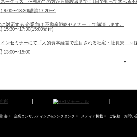
ネークラス 〜初めての方から経験者まで！1日で知って学べる不
9:00〜18:30(講演17:20〜)
代に対応する 企業向け 不動産戦略セミナー 」で講演します。
5:30〜17:30(15:00受付)
ラインセミナーにて「人的資本経営で注目される社宅・社員寮 ～
。
13:00〜15:00
著 書
企業コンサルティング&シンクタンク
メディア掲載
ご依頼・お問い