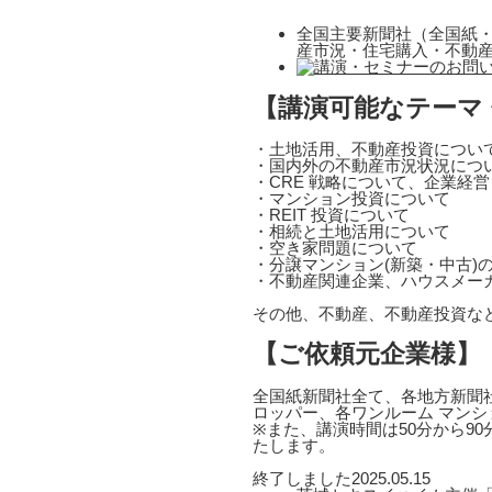
全国主要新聞社（全国紙・
産市況・住宅購入・不動
【講演可能なテーマ
・土地活用、不動産投資につい
・国内外の不動産市況状況につ
・CRE 戦略について、企業経
・マンション投資について
・REIT 投資について
・相続と土地活用について
・空き家問題について
・分譲マンション(新築・中古)
・不動産関連企業、ハウスメー
その他、不動産、不動産投資な
【ご依頼元企業様】
全国紙新聞社全て、各地方新聞社
ロッパー、各ワンルーム マンシ
※また、講演時間は50分から9
たします。
終了しました
2025.05.15