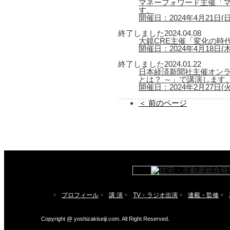
マネーフォワード主催「マ
す。
開催日：2024年4月21日(日) 
終了しました
2024.04.08
大鏡CRE主催「変化の時
開催日：2024年4月18日(木) 1
終了しました
2024.01.22
日本経済新聞社主催オン
とは？ ～」で講演します
開催日：2024年2月27日(火) 
＜ 前のページ
プロフィール
講 演
TV・ラジオ出演
連載・監修
Copyright @ yoshizakiseiji.com. All Right Reserved.