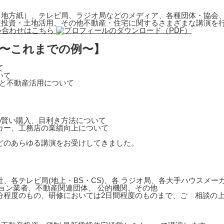
地方紙）、テレビ局、ラジオ局などのメディア、各種団体・協会、
産投資・土地活用、その他不動産・住宅に関するさまざまな講演を
 〜これまでの例〜】
て
いて
営と不動産活用について
の賢い購入、目利き方法について
カー、工務店の業績向上について
どのあらゆる講演をお受けしてきました。
、各テレビ局(地上・BS・CS)、各 ラジオ局、各大手ハウスメ
ョン業者、不動産関連団体、 公的機関、その他
0分程度のもの、研修においては2日間程度のものまで、ご゙相談の