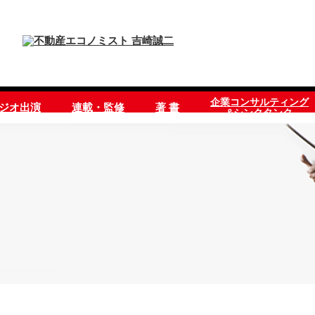
企業コンサルティング
ラジオ出演
連載・監修
著 書
&シンクタンク