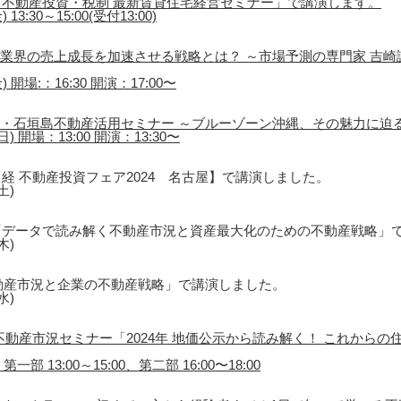
不動産投資・税制 最新賃貸住宅経営セミナー」で講演します。
3:30～15:00(受付13:00)
催「不動産業界の売上成長を加速させる戦略とは？ ～市場予測の専門家 吉
 開場:：16:30 開演：17:00〜
島・石垣島不動産活用セミナー ～ブルーゾーン沖縄、その魅力に迫
) 開場：13:00 開演：13:30〜
経 不動産投資フェア2024 名古屋】で講演しました。
土)
「データで読み解く不動産市況と資産最大化のための不動産戦略」
木)
動産市況と企業の不動産戦略」で講演しました。
水)
不動産市況セミナー「2024年 地価公示から読み解く！ これから
一部 13:00～15:00、第二部 16:00〜18:00