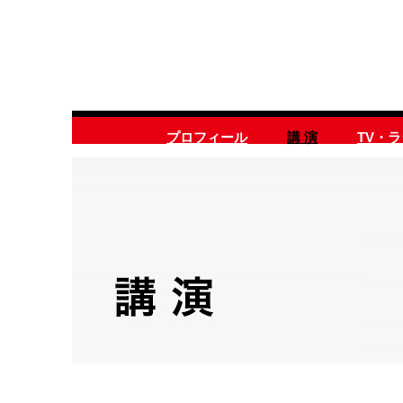
プロフィール
講 演
TV・